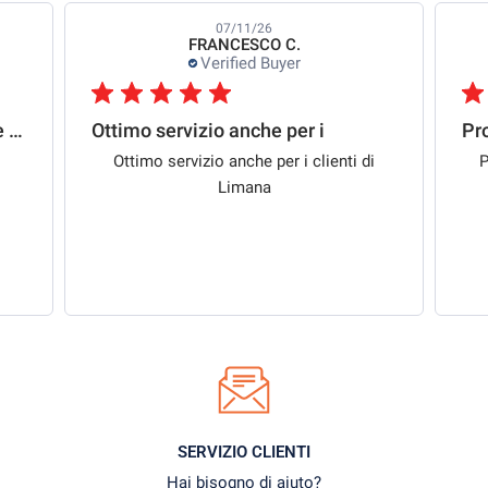
07/11/26
FRANCESCO C.
Verified Buyer
0ttimo rapporto qualità/prezzo e spedizione
Ottimo servizio anche per i
Ottimo servizio anche per i clienti di
P
Limana
SERVIZIO CLIENTI
Hai bisogno di aiuto?