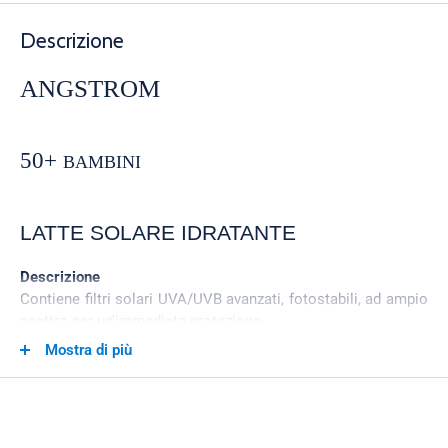
Descrizione
ANGSTROM
50+
BAMBINI
LATTE SOLARE IDRATANTE
Descrizione
Contiene filtri solari UVA/UVB avanzati, fotostabili, ad ampio
spettro per un'immediata protezione.
Specialmente formulata per la pelle delicata dei bambini.
Mostra di più
Contiene una selezione di filtri UV ottimizzata per ridurre i
rischi di reazioni allergiche nei bambini.
Grazie al Triple Moist Complex ha un'azione idratante
immediata, intensa e di lunga durata.