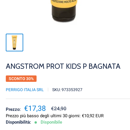
ANGSTROM PROT KIDS P BAGNATA
SCONTO 30%
PERRIGO ITALIA SRL
SKU:
973353927
Prezzo
€17,38
Prezzo
€24,90
Prezzo:
scontato
Prezzo più basso degli ultimi 30 giorni:
€10,92 EUR
Disponibilità:
Disponibile