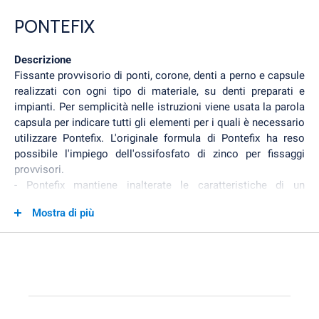
PONTEFIX
Descrizione
Fissante provvisorio di ponti, corone, denti a perno e capsule
realizzati con ogni tipo di materiale, su denti preparati e
impianti. Per semplicità nelle istruzioni viene usata la parola
capsula per indicare tutti gli elementi per i quali è necessario
utilizzare Pontefix. L'originale formula di Pontefix ha reso
possibile l'impiego dell'ossifosfato di zinco per fissaggi
provvisori.
- Pontefix mantiene inalterate le caratteristiche di un
fissaggio definitivo.
Mostra di più
- Pontefix non danneggia in nessun caso le capsule.
- Il prodotto è monouso.
Modalità d'uso
Eliminare con cura eventuali residui di materiale all'interno
della capsula utilizzando un oggetto appuntito.
Succesivamente completare la pulizia con cotone idrofilo