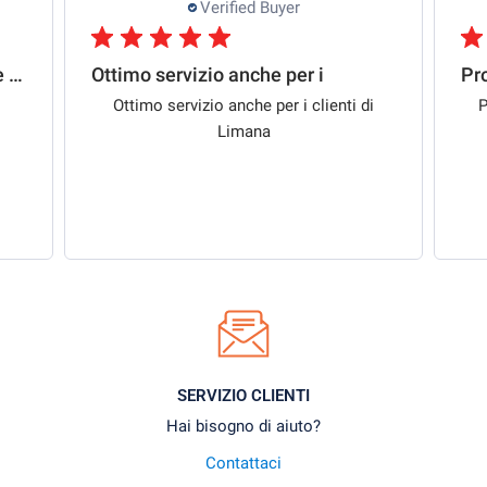
Verified Buyer
0ttimo rapporto qualità/prezzo e spedizione
Ottimo servizio anche per i
Ottimo servizio anche per i clienti di
P
Limana
SERVIZIO CLIENTI
Hai bisogno di aiuto?
Contattaci