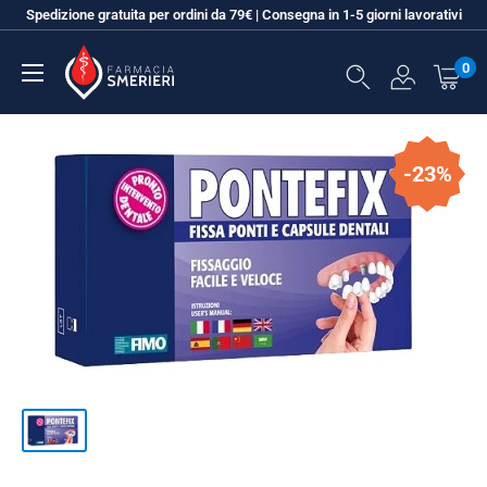
Vai
Spedizione gratuita per ordini da 79€ | Consegna in 1-5 giorni lavorativi
al
Farmacia
contenuto
0
SMERIERI
-23%